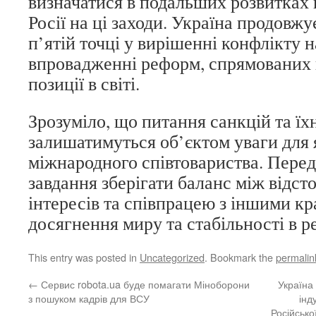
визначатися в подальших розвитках 
Росії на ці заходи. Україна продовж
п’ятій точці у вирішенні конфлікту н
впровадженні реформ, спрямованих 
позиції в світі.
Зрозуміло, що питання санкцій та їх
залишатимуться об’єктом уваги для я
міжнародного співтовариства. Перед
завдання зберігати баланс між відст
інтересів та співпрацею з іншими кр
досягнення миру та стабільності в ре
This entry was posted in
Uncategorized
. Bookmark the
permalin
←
Сервис robota.ua буде помагати Міноборони
Україна
з пошуком кадрів для ВСУ
інд
Російсько