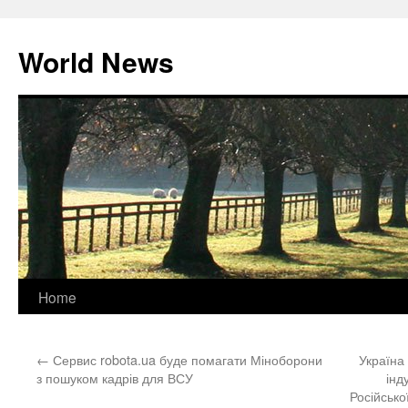
World News
Skip
Home
to
←
Сервис robota.ua буде помагати Міноборони
Україна
content
з пошуком кадрів для ВСУ
інд
Російсько